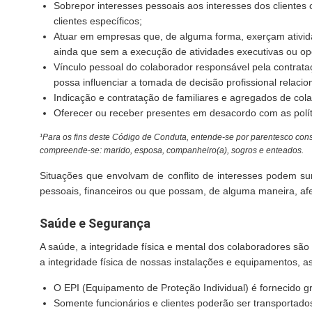
Sobrepor interesses pessoais aos interesses dos clientes o
clientes específicos;
Atuar em empresas que, de alguma forma, exerçam ativida
ainda que sem a execução de atividades executivas ou ope
Vínculo pessoal do colaborador responsável pela contrat
possa influenciar a tomada de decisão profissional relacio
Indicação e contratação de familiares e agregados de cola
Oferecer ou receber presentes em desacordo com as políti
¹Para os fins deste Código de Conduta, entende-se por parentesco consang
compreende-se: marido, esposa, companheiro(a), sogros e enteados.
Situações que envolvam de conflito de interesses podem sur
pessoais, financeiros ou que possam, de alguma maneira, afe
Saúde e Segurança
A saúde, a integridade física e mental dos colaboradores s
a integridade física de nossas instalações e equipamentos, a
O EPI (Equipamento de Proteção Individual) é fornecido gra
Somente funcionários e clientes poderão ser transportado