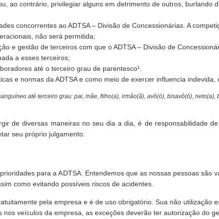
u, ao contrário, privilegiar alguns em detrimento de outros, burlando d
des concorrentes ao ADTSA – Divisão de Concessionárias. A competiçã
racionais, não será permitida;
ação e gestão de terceiros com que o ADTSA – Divisão de Concession
nada a esses terceiros;
boradores até o terceiro grau de parentesco¹.
cas e normas da ADTSA e como meio de exercer influencia indevida, ou
uíneo até terceiro grau: pai, mãe, filho(a), irmão(ã), avô(ó), bisavô(ó), neto(a), b
gir de diversas maneiras no seu dia a dia, é de responsabilidade de
tar seu próprio julgamento.
ão prioridades para a ADTSA. Entendemos que as nossas pessoas são v
ssim como evitando possíveis riscos de acidentes.
tuitamente pela empresa e é de uso obrigatório. Sua não utilização est
s nos veículos da empresa, as exceções deverão ter autorização do ge