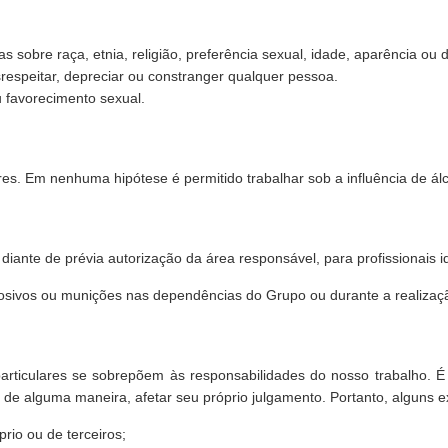
s sobre raça, etnia, religião, preferência sexual, idade, aparência ou 
respeitar, depreciar ou constranger qualquer pessoa.
 favorecimento sexual.
. Em nenhuma hipótese é permitido trabalhar sob a influência de álco
iante de prévia autorização da área responsável, para profissionais id
losivos ou munições nas dependências do Grupo ou durante a realizaç
particulares se sobrepõem às responsabilidades do nosso trabalho. É
, de alguma maneira, afetar seu próprio julgamento. Portanto, alguns 
rio ou de terceiros;