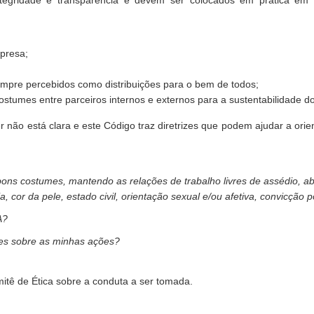
integridade e transparência e devem ser colocados em prática 
presa;
mpre percebidos como distribuições para o bem de todos;
stumes entre parceiros internos e externos para a sustentabilidade d
r não está clara e este Código traz diretrizes que podem ajudar a orie
bons costumes, mantendo as relações de trabalho livres de assédio, a
 cor da pele, estado civil, orientação sexual e/ou afetiva, convicção p
A?
res sobre as minhas ações?
itê de Ética sobre a conduta a ser tomada.