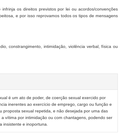
frinja os direitos previstos por lei ou acordos/convenções
peitosa, e por isso reprovamos todos os tipos de mensagens
 constrangimento, intimidação, violência verbal, física ou
xual é um ato de poder, de coerção sexual exercido por
ncia inerentes ao exercício de emprego, cargo ou função e
ou proposta sexual repetida, e não desejada por uma das
 a vítima por intimidação ou com chantagens, podendo ser
a insistente e inoportuna.