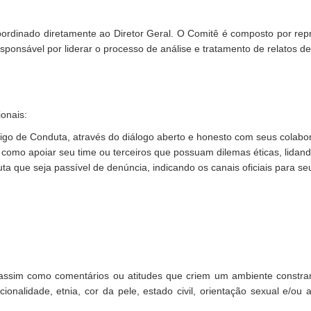
rdinado diretamente ao Diretor Geral. O Comitê é composto por repr
sponsável por liderar o processo de análise e tratamento de relatos d
onais:
igo de Conduta, através do diálogo aberto e honesto com seus colabo
 como apoiar seu time ou terceiros que possuam dilemas éticas, lidan
a que seja passível de denúncia, indicando os canais oficiais para seu
 assim como comentários ou atitudes que criem um ambiente constran
nalidade, etnia, cor da pele, estado civil, orientação sexual e/ou af