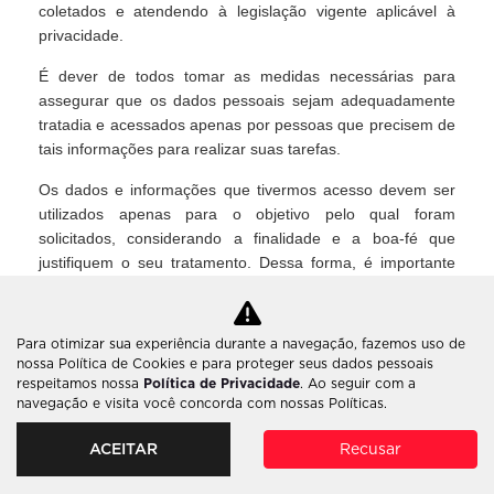
coletados e atendendo à legislação vigente aplicável à
privacidade.
É dever de todos tomar as medidas necessárias para
assegurar que os dados pessoais sejam adequadamente
tratadia e acessados apenas por pessoas que precisem de
tais informações para realizar suas tarefas.
Os dados e informações que tivermos acesso devem ser
utilizados apenas para o objetivo pelo qual foram
solicitados, considerando a finalidade e a boa-fé que
justifiquem o seu tratamento. Dessa forma, é importante
atender aos seguintes controles relacionados aos dados
coletados:
Para otimizar sua experiência durante a navegação, fazemos uso de
Obter consentimento do responsável pelos dados
nossa Política de Cookies e para proteger seus dados pessoais
quanto ao seu tratamento e uso;
respeitamos nossa
Política de Privacidade
. Ao seguir com a
Apenas solicitar dados quando forem adequados e
navegação e visita você concorda com nossas Políticas.
necessários;
Armazená-los somente o tempo necessário para atingir
ACEITAR
Recusar
a finalidade da coleta;
Ser claro e transparente quanto a finalidade do seu uso;