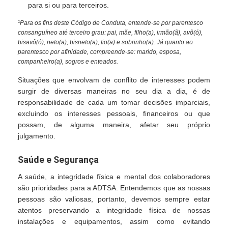
para si ou para terceiros.
¹Para os fins deste Código de Conduta, entende-se por parentesco
consanguíneo até terceiro grau: pai, mãe, filho(a), irmão(ã), avô(ó),
bisavô(ó), neto(a), bisneto(a), tio(a) e sobrinho(a). Já quanto ao
parentesco por afinidade, compreende-se: marido, esposa,
companheiro(a), sogros e enteados.
Situações que envolvam de conflito de interesses podem
surgir de diversas maneiras no seu dia a dia, é de
responsabilidade de cada um tomar decisões imparciais,
excluindo os interesses pessoais, financeiros ou que
possam, de alguma maneira, afetar seu próprio
julgamento.
Saúde e Segurança
A saúde, a integridade física e mental dos colaboradores
são prioridades para a ADTSA. Entendemos que as nossas
pessoas são valiosas, portanto, devemos sempre estar
atentos preservando a integridade física de nossas
instalações e equipamentos, assim como evitando