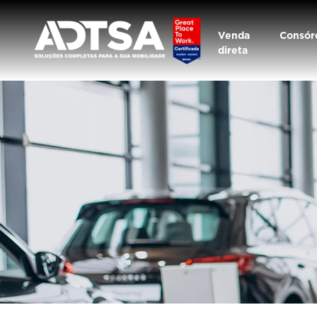
Venda
Consór
direta