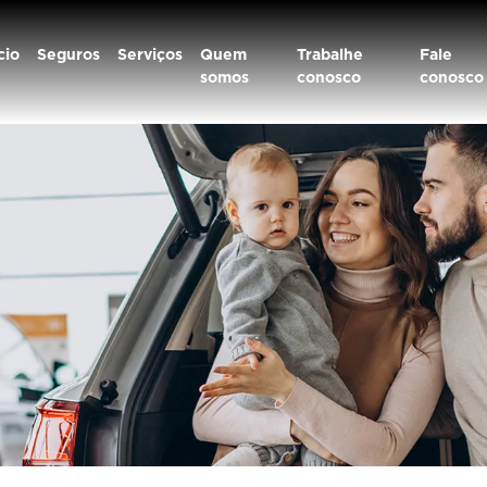
cio
Seguros
Serviços
Quem
Trabalhe
Fale
somos
conosco
conosco