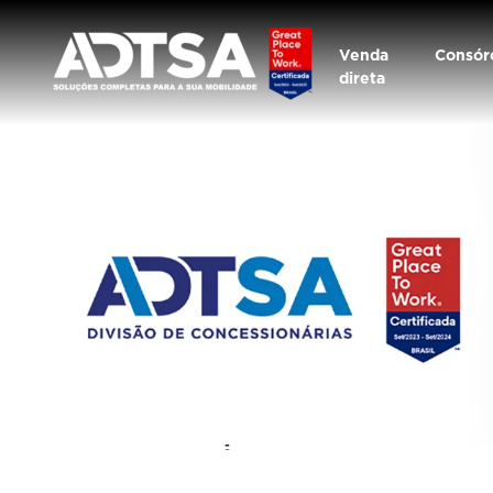
Venda
Consór
direta