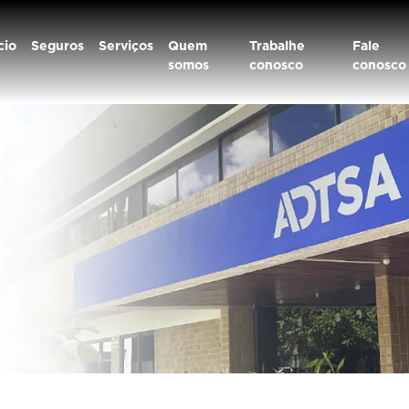
cio
Seguros
Serviços
Quem
Trabalhe
Fale
somos
conosco
conosco