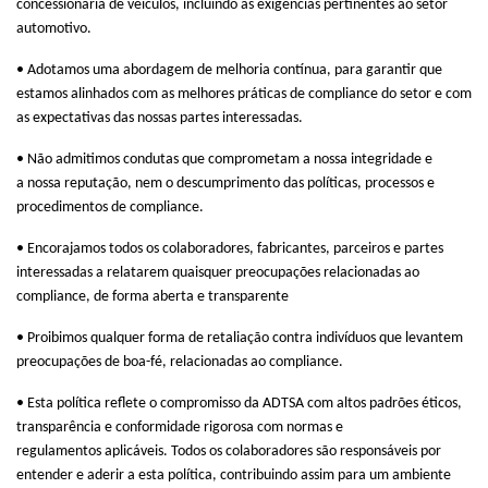
concessionaria de veículos, incluindo as exigências pertinentes ao setor
automotivo.
•
Adotamos uma abordagem de melhoria contínua, para garantir que
estamos alinhados com as melhores
práticas
de
compliance
do
setor
e com
as expectativas
das nossas
partes
interessadas.
•
Não admitimos condutas que comprometam
a
nossa integridade
e
a
nossa reputação, nem o descumprimento das políticas,
processos
e
procedimentos
de compliance.
•
Encorajamos todos os colaboradores, fabricantes, parceiros e partes
interessadas
a
relatarem quaisquer
preocupações
relacionadas
ao
compliance,
de forma aberta e transparente
•
Proibimos qualquer forma de retaliação contra indivíduos que levantem
preocupações de
boa-fé, relacionadas ao compliance.
•
Esta política reflete o compromisso
da ADTSA com altos padrões éticos,
transparência e conformidade rigorosa com normas e
regulamentos
aplicáveis. Todos os colaboradores são responsáveis
por
entender e
aderir a
esta política, contribuindo assim
para um ambiente