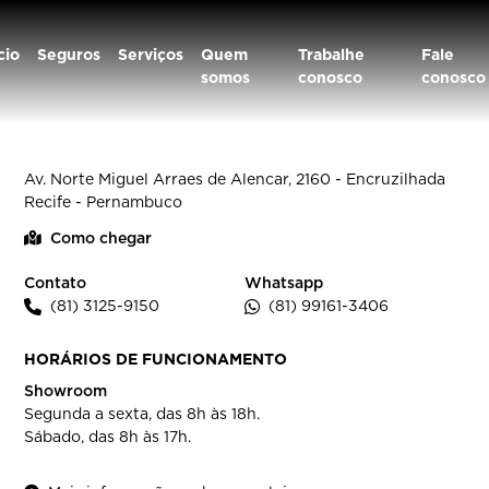
cio
Seguros
Serviços
Quem
Trabalhe
Fale
somos
conosco
conosco
REGENCE ESPINHEIRO RECIFE
Av. Norte Miguel Arraes de Alencar, 2160 - Encruzilhada
Recife - Pernambuco
Como chegar
Contato
Whatsapp
(81) 3125-9150
(81) 99161-3406
HORÁRIOS DE FUNCIONAMENTO
Showroom
Segunda a sexta, das 8h às 18h.
Sábado, das 8h às 17h.