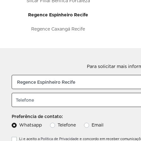
Silcar Filial Benfica Fortaleza
Regence Espinheiro Recife
Regence Caxangá Recife
Regence Caruaru PE
Regence Dunas
Para solicitar mais info
Regence Aguanambi Fortaleza
GWM ADTSA Recife
GWM PARNAMIRIM
Omoda Jaecoo ADTSA
Preferência de contato:
Whatsapp
Telefone
Email
Peugeot Pigalle Afogados Recife
Li e aceito a
Política de Privacidade
e concordo em receber comunicaçõe