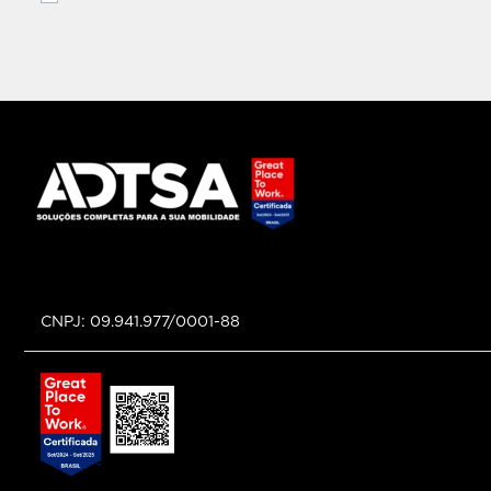
Peugeot Pigalle Imbiribeira Recife
Peugeot Pigalle Fortaleza
Peugeot Pigalle Piedade Jaboatão
Citroën Pigalle Piedade Jaboatão
Citroën Pigalle Afogados Recife
Citroën Pigalle Imbiribeira Recife
Citroën Pigalle Fortaleza
CNPJ: 09.941.977/0001-88
Novo Mundo Caminhões Jaboatão
Novo Mundo Caminhões Arapiraca
Novo Mundo Maceió