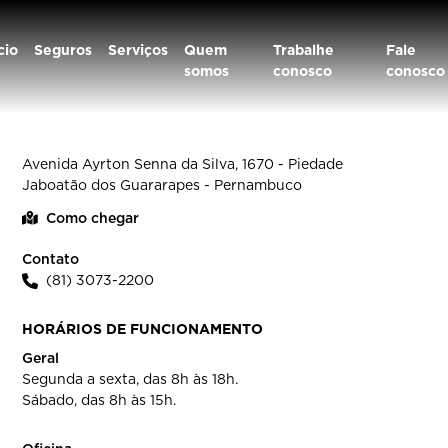
cio
Seguros
Serviços
Quem
Trabalhe
Fale
somos
conosco
conosco
MEIRA LINS PIEDADE JABOATÃO
Avenida Ayrton Senna da Silva, 1670 - Piedade
Jaboatão dos Guararapes - Pernambuco
Como chegar
Contato
(81) 3073-2200
HORÁRIOS DE FUNCIONAMENTO
Geral
Segunda a sexta, das 8h às 18h.
Sábado, das 8h às 15h.