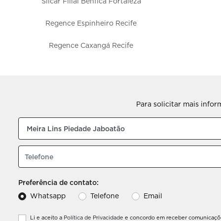
Silcar Filial Benfica Fortaleza
Regence Espinheiro Recife
Regence Caxangá Recife
Regence Caruaru PE
Regence Dunas
Para solicitar mais info
Regence Aguanambi Fortaleza
GWM ADTSA Recife
GWM PARNAMIRIM
Omoda Jaecoo ADTSA
Preferência de contato:
Whatsapp
Telefone
Email
Peugeot Pigalle Afogados Recife
Li e aceito a
Política de Privacidade
e concordo em receber comunicaçõe