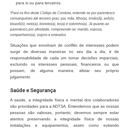
para si ou para terceiros.
¹Para os fins deste Código de Conduta, entende-se por parentesco
consanguíneo até terceiro grau: pai, mãe, filho(a), irmão(ã), avô(ó),
bisavô(ó), neto(a), bisneto(a), tio(a) e sobrinho(a). Já quanto ao
parentesco por afinidade, compreende-se: marido, esposa,
companheiro(a), sogros e enteados.
Situações que envolvam de conflito de interesses podem
surgir de diversas maneiras no seu dia a dia, é de
responsabilidade de cada um tomar decisões imparciais,
excluindo os interesses pessoais, financeiros ou que
possam, de alguma maneira, afetar seu próprio
julgamento.
Saúde e Segurança
A saúde, a integridade física e mental dos colaboradores
são prioridades para a ADTSA. Entendemos que as nossas
pessoas são valiosas, portanto, devemos sempre estar
atentos preservando a integridade física de nossas
instalações e equipamentos, assim como evitando