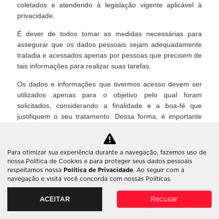
coletados e atendendo à legislação vigente aplicável à
privacidade.
É dever de todos tomar as medidas necessárias para
assegurar que os dados pessoais sejam adequadamente
tratadia e acessados apenas por pessoas que precisem de
tais informações para realizar suas tarefas.
Os dados e informações que tivermos acesso devem ser
utilizados apenas para o objetivo pelo qual foram
solicitados, considerando a finalidade e a boa-fé que
justifiquem o seu tratamento. Dessa forma, é importante
atender aos seguintes controles relacionados aos dados
coletados:
Para otimizar sua experiência durante a navegação, fazemos uso de
Obter consentimento do responsável pelos dados
nossa Política de Cookies e para proteger seus dados pessoais
quanto ao seu tratamento e uso;
respeitamos nossa
Política de Privacidade
. Ao seguir com a
Apenas solicitar dados quando forem adequados e
navegação e visita você concorda com nossas Políticas.
necessários;
Armazená-los somente o tempo necessário para atingir
ACEITAR
Recusar
a finalidade da coleta;
Ser claro e transparente quanto a finalidade do seu uso;