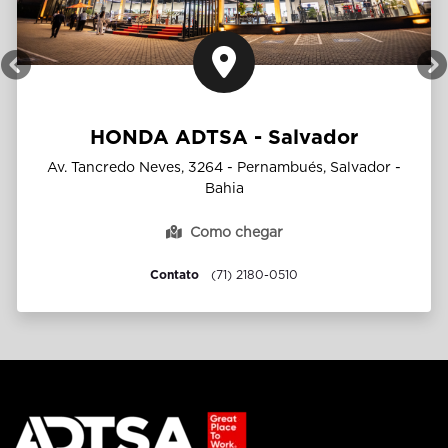
Anterior
P
HONDA ADTSA - Salvador
Av. Tancredo Neves, 3264 - Pernambués, Salvador -
Bahia
Como chegar
Contato
(71) 2180-0510