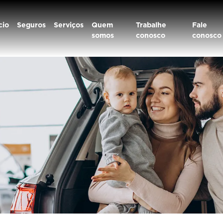
cio
Seguros
Serviços
Quem
Trabalhe
Fale
somos
conosco
conosco