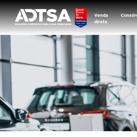
Venda
Consór
direta