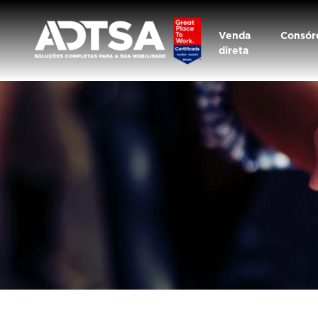
Venda
Consór
direta