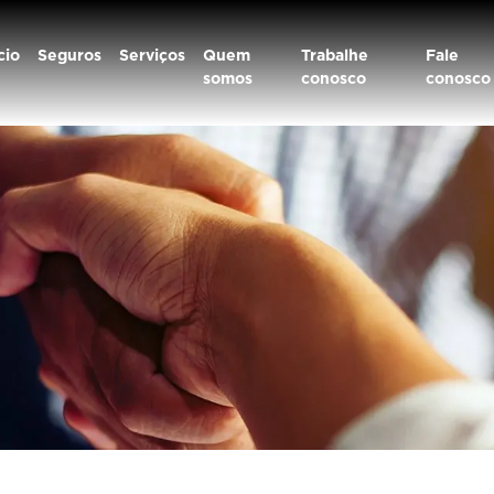
cio
Seguros
Serviços
Quem
Trabalhe
Fale
somos
conosco
conosco