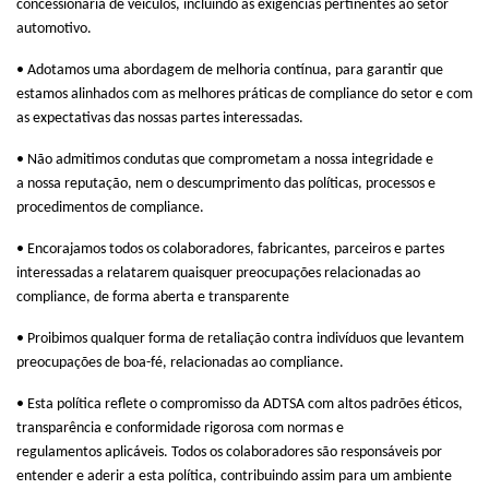
concessionaria de veículos, incluindo as exigências pertinentes ao setor
automotivo.
•
Adotamos uma abordagem de melhoria contínua, para garantir que
estamos alinhados com as melhores
práticas
de
compliance
do
setor
e com
as expectativas
das nossas
partes
interessadas.
•
Não admitimos condutas que comprometam
a
nossa integridade
e
a
nossa reputação, nem o descumprimento das políticas,
processos
e
procedimentos
de compliance.
•
Encorajamos todos os colaboradores, fabricantes, parceiros e partes
interessadas
a
relatarem quaisquer
preocupações
relacionadas
ao
compliance,
de forma aberta e transparente
•
Proibimos qualquer forma de retaliação contra indivíduos que levantem
preocupações de
boa-fé, relacionadas ao compliance.
•
Esta política reflete o compromisso
da ADTSA com altos padrões éticos,
transparência e conformidade rigorosa com normas e
regulamentos
aplicáveis. Todos os colaboradores são responsáveis
por
entender e
aderir a
esta política, contribuindo assim
para um ambiente