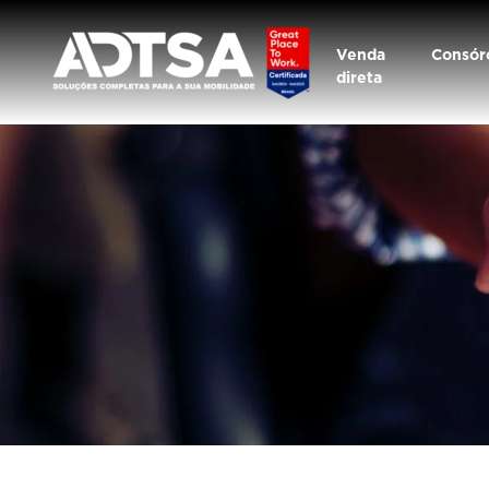
Venda
Consór
direta