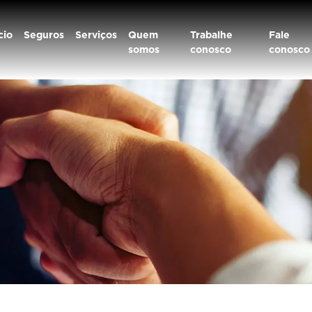
cio
Seguros
Serviços
Quem
Trabalhe
Fale
somos
conosco
conosco