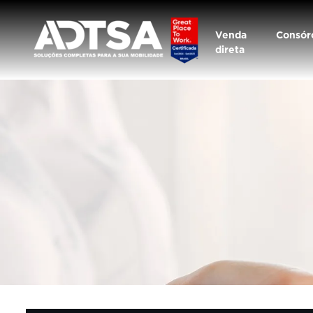
Venda
Consór
direta