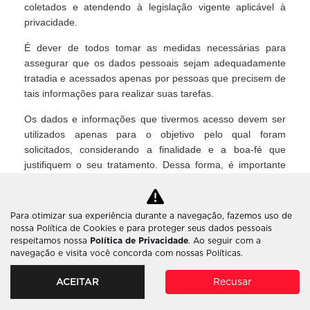
coletados e atendendo à legislação vigente aplicável à
privacidade.
É dever de todos tomar as medidas necessárias para
assegurar que os dados pessoais sejam adequadamente
tratadia e acessados apenas por pessoas que precisem de
tais informações para realizar suas tarefas.
Os dados e informações que tivermos acesso devem ser
utilizados apenas para o objetivo pelo qual foram
solicitados, considerando a finalidade e a boa-fé que
justifiquem o seu tratamento. Dessa forma, é importante
atender aos seguintes controles relacionados aos dados
coletados:
Para otimizar sua experiência durante a navegação, fazemos uso de
Obter consentimento do responsável pelos dados
nossa Política de Cookies e para proteger seus dados pessoais
quanto ao seu tratamento e uso;
respeitamos nossa
Política de Privacidade
. Ao seguir com a
Apenas solicitar dados quando forem adequados e
navegação e visita você concorda com nossas Políticas.
necessários;
Armazená-los somente o tempo necessário para atingir
ACEITAR
Recusar
a finalidade da coleta;
Ser claro e transparente quanto a finalidade do seu uso;