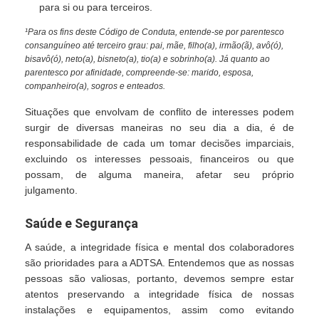
para si ou para terceiros.
¹Para os fins deste Código de Conduta, entende-se por parentesco
consanguíneo até terceiro grau: pai, mãe, filho(a), irmão(ã), avô(ó),
bisavô(ó), neto(a), bisneto(a), tio(a) e sobrinho(a). Já quanto ao
parentesco por afinidade, compreende-se: marido, esposa,
companheiro(a), sogros e enteados.
Situações que envolvam de conflito de interesses podem
surgir de diversas maneiras no seu dia a dia, é de
responsabilidade de cada um tomar decisões imparciais,
excluindo os interesses pessoais, financeiros ou que
possam, de alguma maneira, afetar seu próprio
julgamento.
Saúde e Segurança
A saúde, a integridade física e mental dos colaboradores
são prioridades para a ADTSA. Entendemos que as nossas
pessoas são valiosas, portanto, devemos sempre estar
atentos preservando a integridade física de nossas
instalações e equipamentos, assim como evitando