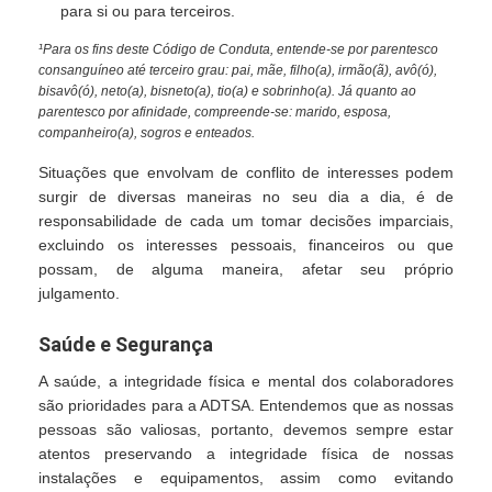
para si ou para terceiros.
¹Para os fins deste Código de Conduta, entende-se por parentesco
consanguíneo até terceiro grau: pai, mãe, filho(a), irmão(ã), avô(ó),
bisavô(ó), neto(a), bisneto(a), tio(a) e sobrinho(a). Já quanto ao
parentesco por afinidade, compreende-se: marido, esposa,
companheiro(a), sogros e enteados.
Situações que envolvam de conflito de interesses podem
surgir de diversas maneiras no seu dia a dia, é de
responsabilidade de cada um tomar decisões imparciais,
excluindo os interesses pessoais, financeiros ou que
possam, de alguma maneira, afetar seu próprio
julgamento.
Saúde e Segurança
A saúde, a integridade física e mental dos colaboradores
são prioridades para a ADTSA. Entendemos que as nossas
pessoas são valiosas, portanto, devemos sempre estar
atentos preservando a integridade física de nossas
instalações e equipamentos, assim como evitando