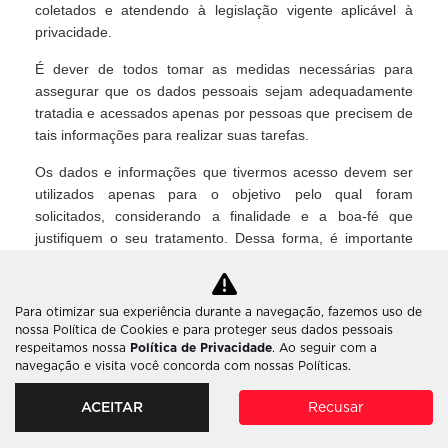
coletados e atendendo à legislação vigente aplicável à
privacidade.
É dever de todos tomar as medidas necessárias para
assegurar que os dados pessoais sejam adequadamente
tratadia e acessados apenas por pessoas que precisem de
tais informações para realizar suas tarefas.
Os dados e informações que tivermos acesso devem ser
utilizados apenas para o objetivo pelo qual foram
solicitados, considerando a finalidade e a boa-fé que
justifiquem o seu tratamento. Dessa forma, é importante
atender aos seguintes controles relacionados aos dados
coletados:
Para otimizar sua experiência durante a navegação, fazemos uso de
Obter consentimento do responsável pelos dados
nossa Política de Cookies e para proteger seus dados pessoais
quanto ao seu tratamento e uso;
respeitamos nossa
Política de Privacidade
. Ao seguir com a
Apenas solicitar dados quando forem adequados e
navegação e visita você concorda com nossas Políticas.
necessários;
Armazená-los somente o tempo necessário para atingir
ACEITAR
Recusar
a finalidade da coleta;
Ser claro e transparente quanto a finalidade do seu uso;