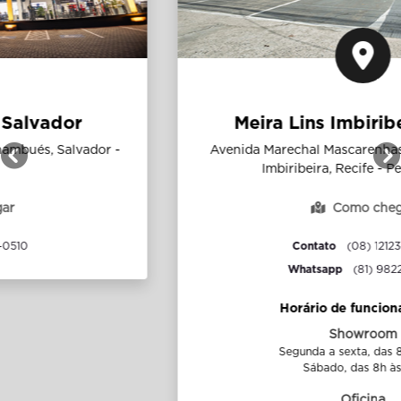
Meira Lins Imbiribeira Recife
Avenida Marechal Mascarenhas de Moraes, 1043 -
Anterior
P
Imbiribeira, Recife - Pernambuco
Como chegar
Contato
(08) 12123-3200
Whatsapp
(81) 98225-7474
Horário de funcionamento
Showroom
Segunda a sexta, das 8h às 15h.
Sábado, das 8h às 15h.
Oficina