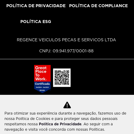
POLÍTICA DE PRIVACIDADE
POLÍTICA DE COMPLIANCE
POLÍTICA ESG
REGENCE VEICULOS PECAS E SERVICOS LTDA
CNPJ: 09.941.977/0001-88
Para otimizar sua experiência durante a navegação, fazemos uso de
No trânsito, enxergar o outro salva vidas.
nossa Política de Cookies e para proteger seus dados pessoais
respeitamos nossa
Política de Privacidade
. Ao seguir com a
navegação e visita você concorda com nossas Políticas.