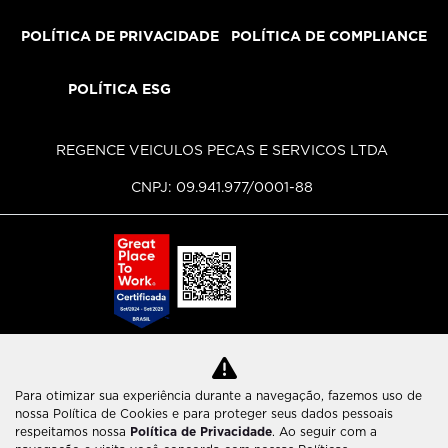
POLÍTICA DE PRIVACIDADE
POLÍTICA DE COMPLIANCE
POLÍTICA ESG
REGENCE VEICULOS PECAS E SERVICOS LTDA
CNPJ: 09.941.977/0001-88
Para otimizar sua experiência durante a navegação, fazemos uso de
No trânsito, enxergar o outro salva vidas.
nossa Política de Cookies e para proteger seus dados pessoais
respeitamos nossa
Política de Privacidade
. Ao seguir com a